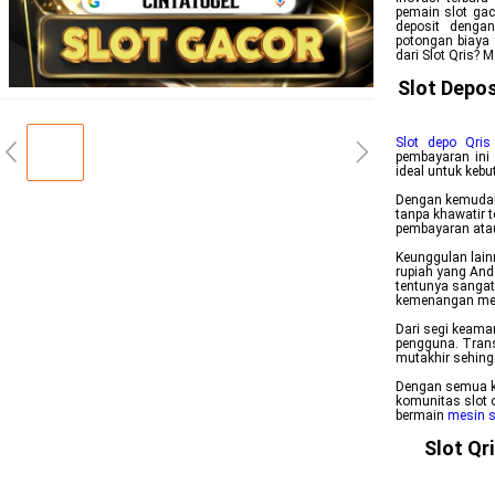
pemain slot gac
deposit denga
potongan biaya
dari Slot Qris? M
Slot Depos
Slot depo Qris
pembayaran ini 
ideal untuk keb
Dengan kemudah
tanpa khawatir 
pembayaran atau
Keunggulan lainn
rupiah yang And
tentunya sangat
kemenangan me
Dari segi keama
pengguna. Transa
mutakhir sehing
Dengan semua ke
komunitas slot 
bermain
mesin s
Slot Qr